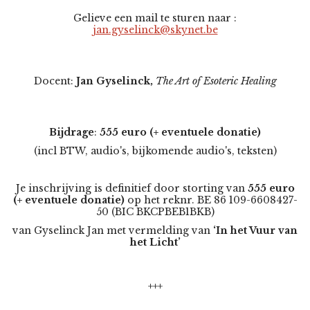
Gelieve een mail te sturen naar :
jan.gyselinck@skynet.be
Docent:
Jan Gyselinck,
The Art of Esoteric Healing
Bijdrage
:
555
euro (+ eventuele donatie)
(incl BTW, audio's, bijkomende audio's, teksten)
Je inschrijving is definitief door storting van
555
euro
(+ eventuele donatie)
op het reknr. BE 86 109-6608427-
50 (BIC BKCPBEB1BKB)
van Gyselinck Jan met vermelding van
‘In het Vuur van
het Licht’
+++